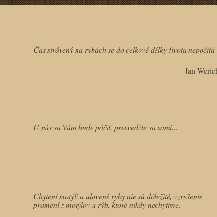
Čas strávený na rybách se do celkové délky života nepočítá
- Jan Weric
U nás sa Vám bude páčiť, presvedčte sa sami...
Chytení motýli a ulovené ryby nie sú dôležité, vzrušenie
pramení z motýlov a rýb, ktoré nikdy nechytíme.