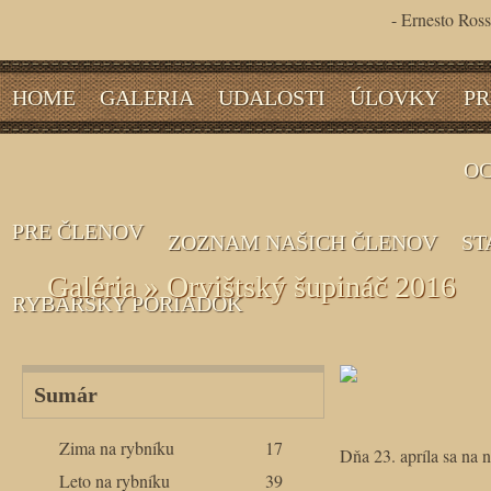
- Ernesto Ross
HOME
GALERIA
UDALOSTI
ÚLOVKY
PR
OC
PRE ČLENOV
ZOZNAM NAŠICH ČLENOV
ST
Galéria » Orvištský šupináč 2016
RYBÁRSKY PORIADOK
Sumár
Zima na rybníku
17
Dňa 23. apríla sa na 
Leto na rybníku
39