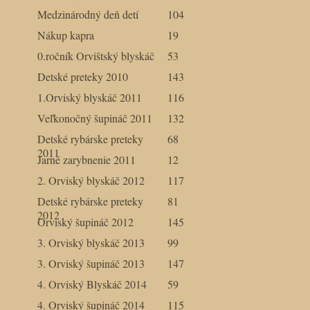
Medzinárodný deň detí
104
Nákup kapra
19
0.ročník Orvištský blyskáč
53
Detské preteky 2010
143
1.Orviský blyskáč 2011
116
Veľkonočný šupináč 2011
132
Detské rybárske preteky
68
2011
Jarné zarybnenie 2011
12
2. Orviský blyskáč 2012
117
Detské rybárske preteky
81
2012
Orviský šupináč 2012
145
3. Orviský blyskáč 2013
99
3. Orviský šupináč 2013
147
4. Orviský Blyskáč 2014
59
4. Orviský šupináč 2014
115