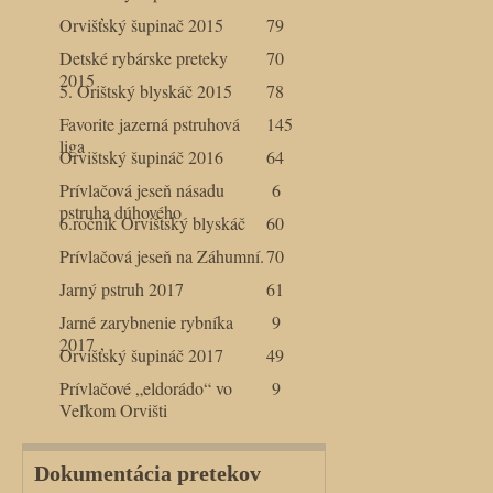
Orvišťský šupinač 2015
79
Detské rybárske preteky
70
2015
5. Orištský blyskáč 2015
78
Favorite jazerná pstruhová
145
liga
Orvištský šupináč 2016
64
Prívlačová jeseň násadu
6
pstruha dúhového
6.ročník Orvištský blyskáč
60
Prívlačová jeseň na Záhumní.
70
Jarný pstruh 2017
61
Jarné zarybnenie rybníka
9
2017
Orvišťský šupináč 2017
49
Prívlačové „eldorádo“ vo
9
Veľkom Orvišti
Dokumentácia pretekov