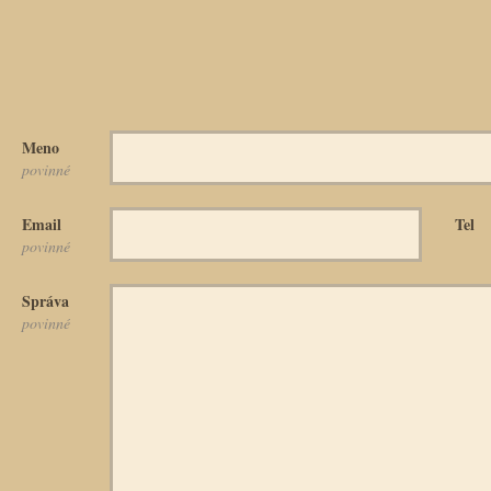
Meno
povinné
Email
Tel
povinné
Správa
povinné