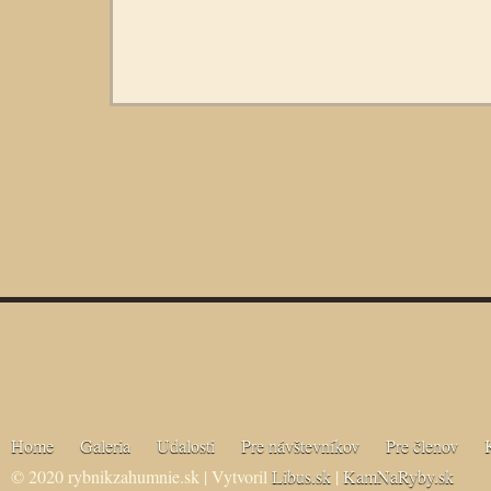
Home
Galeria
Udalosti
Pre návštevníkov
Pre členov
© 2020 rybnikzahumnie.sk | Vytvoril
Libus.sk
|
KamNaRyby.sk