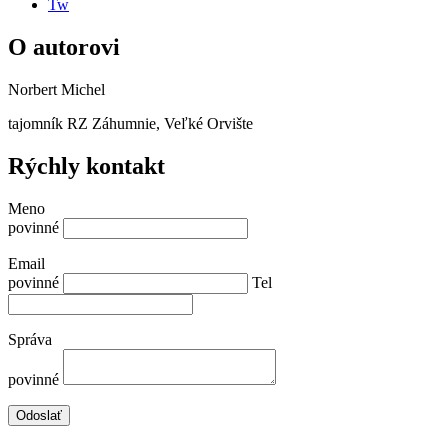
Tw
O autorovi
Norbert Michel
tajomník RZ Záhumnie, Veľké Orvište
Rýchly kontakt
Meno
povinné
Email
povinné
Tel
Správa
povinné