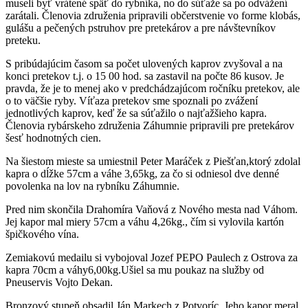
museli byť vrátené späť do rybníka, no do súťaže sa po odvážení
zarátali. Členovia združenia pripravili občerstvenie vo forme klobás,
gulášu a pečených pstruhov pre pretekárov a pre návštevníkov
preteku.
S pribúdajúcim časom sa počet ulovených kaprov zvyšoval a na
konci pretekov t.j. o 15 00 hod. sa zastavil na počte 86 kusov. Je
pravda, že je to menej ako v predchádzajúcom ročníku pretekov, ale
o to väčšie ryby. Víťaza pretekov sme spoznali po zvážení
jednotlivých kaprov, keď že sa súťažilo o najťažšieho kapra.
Členovia rybárskeho združenia Záhumnie pripravili pre pretekárov
šesť hodnotných cien.
Na šiestom mieste sa umiestnil Peter Maráček z Piešťan,ktorý zdolal
kapra o dĺžke 57cm a váhe 3,65kg, za čo si odniesol dve denné
povolenka na lov na rybníku Záhumnie.
Pred nim skončila Drahomíra Vaňová z Nového mesta nad Váhom.
Jej kapor mal miery 57cm a váhu 4,26kg., čím si vylovila kartón
špičkového vína.
Zemiakovú medailu si vybojoval Jozef PEPO Paulech z Ostrova za
kapra 70cm a váhy6,00kg.Ušiel sa mu poukaz na služby od
Pneuservis Vojto Dekan.
Bronzový stupeň obsadil Ján Markech z Potvoríc. Jeho kapor meral