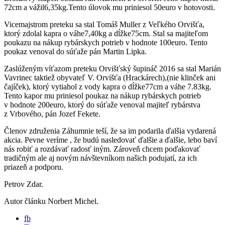
72cm a vážil6,35kg.Tento úlovok mu priniesol 50euro v hotovosti.
Vicemajstrom preteku sa stal Tomáš Muller z Veľkého Orvišťa,
ktorý zdolal kapra o váhe7,40kg a dĺžke75cm. Stal sa majiteľom
poukazu na nákup rybárskych potrieb v hodnote 100euro. Tento
poukaz venoval do súťaže pán Martin Lipka.
Zaslúženým víťazom preteku Orvišťský šupináč 2016 sa stal Marián
Vavrinec taktiež obyvateľ V. Orvišťa (Hrackárech),(nie klinček ani
čajíček), ktorý vytiahol z vody kapra o dĺžke77cm a váhe 7.83kg.
Tento kapor mu priniesol poukaz na nákup rybárskych potrieb
v hodnote 200euro, ktorý do súťaže venoval majiteľ rybárstva
z Vrbového, pán Jozef Fekete.
Členov združenia Záhumnie teší, že sa im podarila ďalšia vydarená
akcia. Pevne veríme , že budú nasledovať ďalšie a ďalšie, lebo baví
nás robiť a rozdávať radosť iným. Zároveň chcem poďakovať
tradičným ale aj novým návštevníkom našich podujatí, za ich
priazeň a podporu.
Petrov Zdar.
Autor článku Norbert Michel.
fb