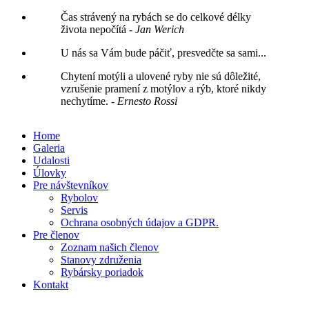
Čas strávený na rybách se do celkové délky
života nepočítá
- Jan Werich
U nás sa Vám bude páčiť, presvedčte sa sami...
Chytení motýli a ulovené ryby nie sú dôležité,
vzrušenie pramení z motýlov a rýb, ktoré nikdy
nechytíme.
- Ernesto Rossi
Home
Galeria
Udalosti
Úlovky
Pre návštevníkov
Rybolov
Servis
Ochrana osobných údajov a GDPR.
Pre členov
Zoznam našich členov
Stanovy združenia
Rybársky poriadok
Kontakt