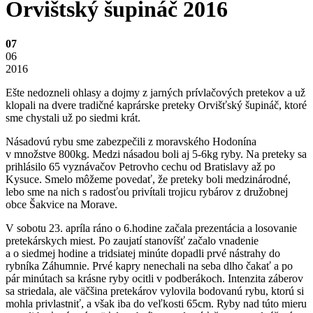
Orvištský šupináč 2016
07
06
2016
Ešte nedozneli ohlasy a dojmy z jarných prívlačových pretekov a už
klopali na dvere tradičné kaprárske preteky Orvišťský šupináč, ktoré
sme chystali už po siedmi krát.
Násadovú rybu sme zabezpečili z moravského Hodonína
v množstve 800kg. Medzi násadou boli aj 5-6kg ryby. Na preteky sa
prihlásilo 65 vyznávačov Petrovho cechu od Bratislavy až po
Kysuce. Smelo môžeme povedať, že preteky boli medzinárodné,
lebo sme na nich s radosťou privítali trojicu rybárov z družobnej
obce Šakvice na Morave.
V sobotu 23. apríla ráno o 6.hodine začala prezentácia a losovanie
pretekárskych miest. Po zaujatí stanovíšť začalo vnadenie
a o siedmej hodine a tridsiatej minúte dopadli prvé nástrahy do
rybníka Záhumnie. Prvé kapry nenechali na seba dlho čakať a po
pár minútach sa krásne ryby ocitli v podberákoch. Intenzita záberov
sa striedala, ale väčšina pretekárov vylovila bodovanú rybu, ktorú si
mohla privlastniť, a však iba do veľkosti 65cm. Ryby nad túto mieru